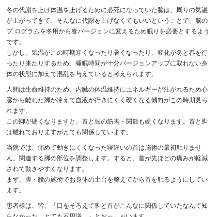
冬の代謝を上げ体温を上げるために必死になっていた脳は、周りの気温
が上がってきて、そんなに代謝を上げなくてもいいということで、脳の
プ ログラムを冬用から春バージョンに変えるため眠りを必要とするよう
です。
しかし、気温がこの時期寒くなったり暑くなったり、変化が冬と春を行
ったり来たりするため、睡眠時間が十分バージョンアップに取れない身
体の状態に加えて混乱を与えていると考えられます。
人間は生命維持のため、内臓の体温維持にエネルギーが注がれるため心
臓から離れた脚が冷えて血液が行きにくく硬くなる傾向がこの時期見ら
れます。
この脚が硬くなりますと、首と腰の筋肉・関節も硬くなります。首と脚
は離れておりますがとても関係しています。
当院では、痛めて動きにくくなった寝違いの首は施術の最初触りませ
ん。関連する脚の部位を調整します。すると、首が先ほどの痛みが軽減
されて動きやすくなります。
まず、脚・腰の施術でお身体の土台を整えてから首を触るようにしてい
ます。
患者様は、皆、『口をそろえて脚と首がこんなに関係していたなんて知
らなかった、とても不思議。』とおっしゃいます。