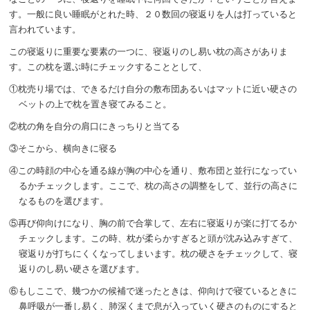
す。一般に良い睡眠がとれた時、２０数回の寝返りを人は打っていると
言われています。
この寝返りに重要な要素の一つに、寝返りのし易い枕の高さがありま
す。この枕を選ぶ時にチェックすることとして、
①枕売り場では、できるだけ自分の敷布団あるいはマットに近い硬さの
ベットの上で枕を置き寝てみること。
②枕の角を自分の肩口にきっちりと当てる
③そこから、横向きに寝る
④この時顔の中心を通る線が胸の中心を通り、敷布団と並行になってい
るかチェックします。ここで、枕の高さの調整をして、並行の高さに
なるものを選びます。
⑤再び仰向けになり、胸の前で合掌して、左右に寝返りが楽に打てるか
チェックします。この時、枕が柔らかすぎると頭が沈み込みすぎて、
寝返りが打ちにくくなってしまいます。枕の硬さをチェックして、寝
返りのし易い硬さを選びます。
⑥もしここで、幾つかの候補で迷ったときは、仰向けで寝ているときに
鼻呼吸が一番し易く、肺深くまで息が入っていく硬さのものにすると