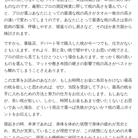
ものなのです。厳密にプロの測定検査に即して枕の高さを選んでいく
と、プロが選ぶあなたにとっての最適な枕の高さがタオル一枚分の高さ
の違いで変わってしまうのです。あなたにとって最適な枕の高さは首の
筋肉の緊張、呼吸しやすさ、寝返りのし易さなど、そのほか多方面から
検討されます。
ですから、量販店、デパート等で購入した枕が今一つでも、仕方がない
ともいえます。それより、割と良い枕で寝やすいとお思いの枕でさえ、
プロの目から見てもうひとつという場合もあります。せっかく枕の良い
ものを選んでも、マットや敷き布団の硬さの影響で枕の高さがベストか
ら離れてしまうことさえあります。
この文章をお読みのあなたが、もしお時間とお金に糸目をかけない最高
の枕を欲しいと思われれば、ぜひ、当院を受診して下さい。最高の枕を
手に入れるための方法と努力の仕方をお伝えいたします。もしあなた
が、良い枕が欲しい。しかし、時間もお金もあまり使いたくないとお思
いであった場合、どういう視点で選べば失敗が少ないか？枕の選ぶポイ
ントをお伝えします。
寝起きの時、本来であれば、身体を休めた状態で身体の疲れが充分と
れ、気力が充実していることが理想ですが、この状態になるための大事
なことの一つに、寝返りを睡眠中に何回できたか？ということが言えま